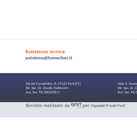
Assistenza tecnica:
assistenza@homeclinic.it
Via del Camaldolino, 8; 47121 Forlì (FC)
Viale A. Gram
Dir. San. Dr. Davide Dell'Amore
Dir. San. Dr.
Aut. San. PG 0003258/1
Aut. San. P
Servizio realizzato da
per
Ospedali Privati Forlì