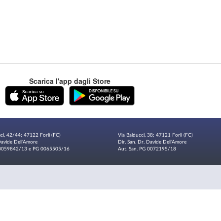
Scarica l'app dagli Store
sci, 42/44; 47122 Forlì (FC)
Via Balducci, 38; 47121 Forlì (FC)
 Davide Dell'Amore
Dir. San. Dr. Davide Dell'Amore
G 0059842/13 e PG 0065505/16
Aut. San. PG 0072195/18