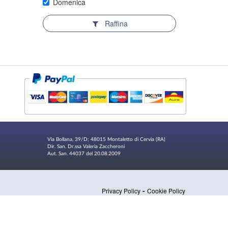
Domenica
Raffina
Via Bollana, 39/D; 48015 Montaletto di Cervia (RA)
Dir. San. Dr.ssa Valeria Zaccheroni
Aut. San. 44037 del 20.08.2009
-
Privacy Policy
Cookie Policy