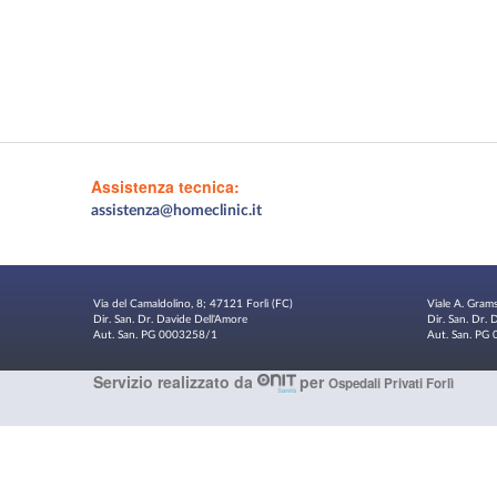
Assistenza tecnica:
assistenza@homeclinic.it
Via del Camaldolino, 8; 47121 Forlì (FC)
Viale A. Gram
Dir. San. Dr. Davide Dell'Amore
Dir. San. Dr.
Aut. San. PG 0003258/1
Aut. San. P
Servizio realizzato da
per
Ospedali Privati Forlì