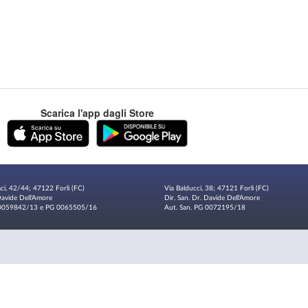
Scarica l'app dagli Store
sci, 42/44; 47122 Forlì (FC)
Via Balducci, 38; 47121 Forlì (FC)
 Davide Dell'Amore
Dir. San. Dr. Davide Dell'Amore
G 0059842/13 e PG 0065505/16
Aut. San. PG 0072195/18