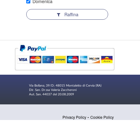
Domenica
Raffina
Via Bollana, 39/D; 48015 Montaletto di Cervia (RA)
Dir. San. Dr.ssa Valeria Zaccheroni
Aut. San. 44037 del 20.08.2009
-
Privacy Policy
Cookie Policy