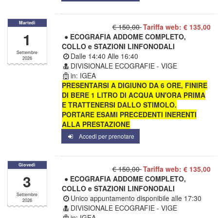
Martedì
€ 150,00
Tariffa web: € 135,00
1
● ECOGRAFIA ADDOME COMPLETO,
COLLO e STAZIONI LINFONODALI
Settembre
Dalle
14:40
Alle
16:40
2026
DIVISIONALE ECOGRAFIE - VIGE
in: IGEA
PRESENTARSI A DIGIUNO DA 6 ORE, FINIRE
DI BERE 1 LITRO DI ACQUA UN'ORA PRIMA
E TRATTENERSI DALLO STIMOLO.
PORTARE ESAMI PRECEDENTI INERENTI
ALLA PRESTAZIONE
Accedi per prenotare
Giovedì
€ 150,00
Tariffa web: € 135,00
3
● ECOGRAFIA ADDOME COMPLETO,
COLLO e STAZIONI LINFONODALI
Settembre
Unico appuntamento disponibile alle
17:30
2026
DIVISIONALE ECOGRAFIE - VIGE
in: IGEA