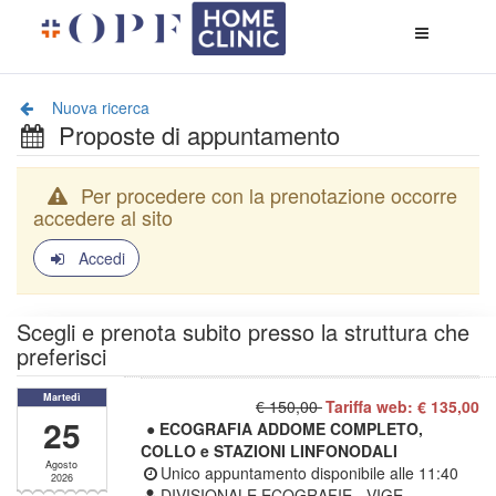
Apri
menù
di
naviga
Nuova ricerca
Proposte di appuntamento
Per procedere con la prenotazione occorre
accedere al sito
Accedi
Scegli e prenota subito presso la struttura che
preferisci
Martedì
€ 150,00
Tariffa web: € 135,00
25
● ECOGRAFIA ADDOME COMPLETO,
COLLO e STAZIONI LINFONODALI
Agosto
Unico appuntamento disponibile alle
11:40
2026
DIVISIONALE ECOGRAFIE - VIGE