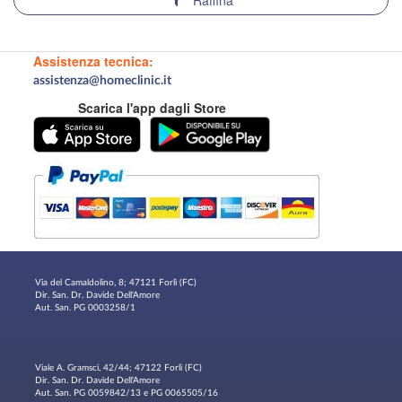
Raffina
Assistenza tecnica:
assistenza@homeclinic.it
Scarica l'app dagli Store
Via del Camaldolino, 8; 47121 Forlì (FC)
Dir. San. Dr. Davide Dell'Amore
Aut. San. PG 0003258/1
Viale A. Gramsci, 42/44; 47122 Forlì (FC)
Dir. San. Dr. Davide Dell'Amore
Aut. San. PG 0059842/13 e PG 0065505/16