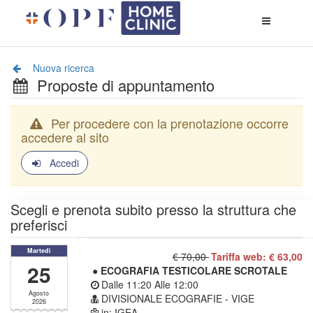
Apri
menù
di
naviga
Nuova ricerca
Proposte di appuntamento
Per procedere con la prenotazione occorre
accedere al sito
Accedi
Scegli e prenota subito presso la struttura che
preferisci
Martedì
€ 70,00
Tariffa web: € 63,00
25
● ECOGRAFIA TESTICOLARE SCROTALE
Dalle
11:20
Alle
12:00
Agosto
DIVISIONALE ECOGRAFIE - VIGE
2026
in: IGEA