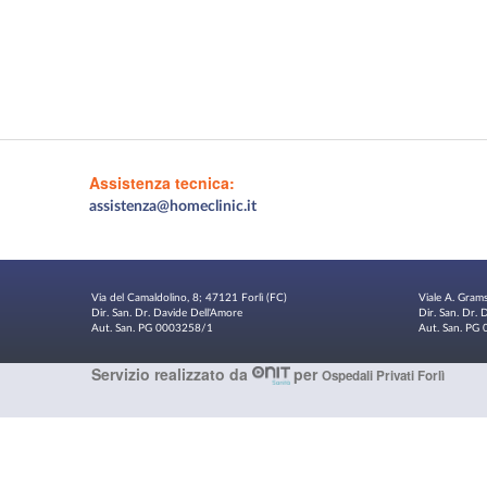
Assistenza tecnica:
assistenza@homeclinic.it
Via del Camaldolino, 8; 47121 Forlì (FC)
Viale A. Gram
Dir. San. Dr. Davide Dell'Amore
Dir. San. Dr.
Aut. San. PG 0003258/1
Aut. San. P
Servizio realizzato da
per
Ospedali Privati Forlì