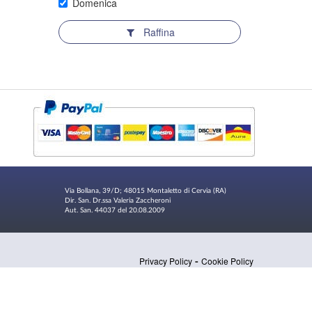
Domenica
Raffina
Via Bollana, 39/D; 48015 Montaletto di Cervia (RA)
Dir. San. Dr.ssa Valeria Zaccheroni
Aut. San. 44037 del 20.08.2009
-
Privacy Policy
Cookie Policy