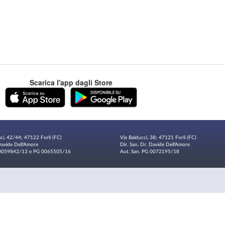
Scarica l'app dagli Store
sci, 42/44; 47122 Forlì (FC)
Via Balducci, 38; 47121 Forlì (FC)
 Davide Dell'Amore
Dir. San. Dr. Davide Dell'Amore
G 0059842/13 e PG 0065505/16
Aut. San. PG 0072195/18