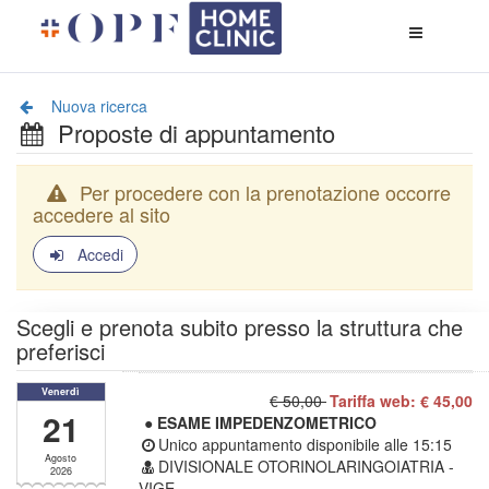
Apri
menù
di
naviga
Nuova ricerca
Proposte di appuntamento
Per procedere con la prenotazione occorre
accedere al sito
Accedi
Scegli e prenota subito presso la struttura che
preferisci
Venerdì
€ 50,00
Tariffa web: € 45,00
21
● ESAME IMPEDENZOMETRICO
Unico appuntamento disponibile alle
15:15
Agosto
DIVISIONALE OTORINOLARINGOIATRIA -
2026
VIGE