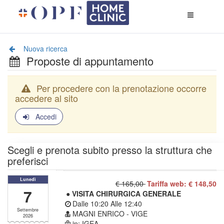
Apri
menù
di
naviga
Nuova ricerca
Proposte di appuntamento
Per procedere con la prenotazione occorre
accedere al sito
Accedi
Scegli e prenota subito presso la struttura che
preferisci
Lunedì
€ 165,00
Tariffa web: € 148,50
7
● VISITA CHIRURGICA GENERALE
Dalle
10:20
Alle
12:40
Settembre
MAGNI ENRICO - VIGE
2026
in: IGEA