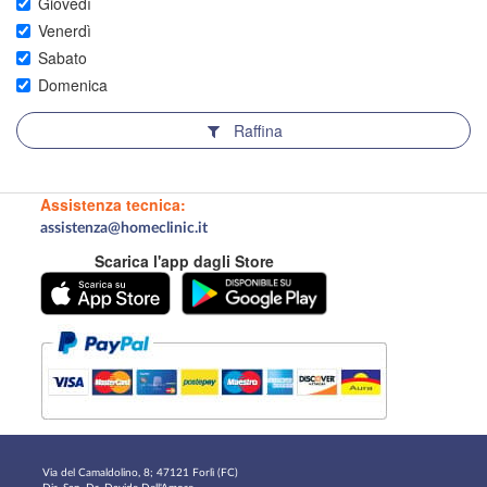
Giovedì
Venerdì
Sabato
Domenica
Raffina
Assistenza tecnica:
assistenza@homeclinic.it
Scarica l'app dagli Store
Via del Camaldolino, 8; 47121 Forlì (FC)