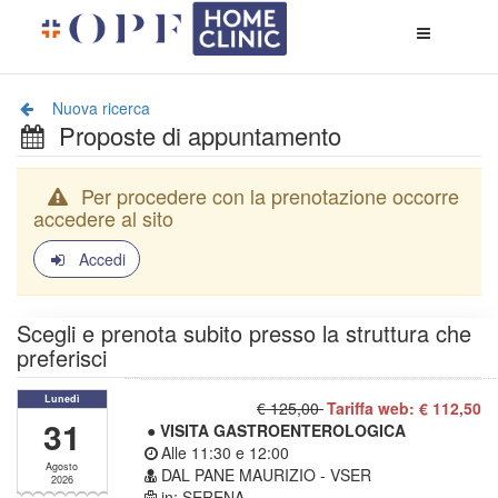
Apri
menù
di
naviga
Nuova ricerca
Proposte di appuntamento
Per procedere con la prenotazione occorre
accedere al sito
Accedi
Scegli e prenota subito presso la struttura che
preferisci
Lunedì
€ 125,00
Tariffa web: € 112,50
31
● VISITA GASTROENTEROLOGICA
Alle
11:30
e
12:00
Agosto
DAL PANE MAURIZIO - VSER
2026
in: SERENA