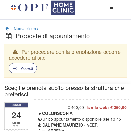
Apri
menù
di
naviga
Nuova ricerca
Proposte di appuntamento
Per procedere con la prenotazione occorre
accedere al sito
Accedi
Scegli e prenota subito presso la struttura che
preferisci
Lunedì
€ 400,00
Tariffa web: € 360,00
24
● COLONSCOPIA
Unico appuntamento disponibile alle
10:45
Agosto
DAL PANE MAURIZIO - VSER
2026
in: SERENA