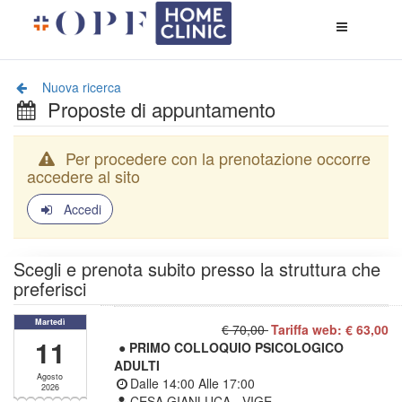
Apri
menù
di
naviga
Nuova ricerca
Proposte di appuntamento
Per procedere con la prenotazione occorre
accedere al sito
Accedi
Scegli e prenota subito presso la struttura che
preferisci
Martedì
€ 70,00
Tariffa web: € 63,00
11
● PRIMO COLLOQUIO PSICOLOGICO
ADULTI
Agosto
Dalle
14:00
Alle
17:00
2026
CESA GIANLUCA - VIGE