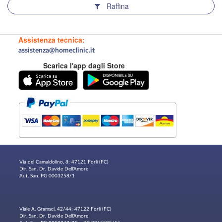
Raffina
Assistenza tecnica:
assistenza@homeclinic.it
Scarica l'app dagli Store
Via del Camaldolino, 8; 47121 Forlì (FC)
Dir. San. Dr. Davide Dell'Amore
Aut. San. PG 0003258/1
Viale A. Gramsci, 42/44; 47122 Forlì (FC)
Dir. San. Dr. Davide Dell'Amore