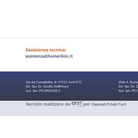
Assistenza tecnica:
assistenza@homeclinic.it
Via del Camaldolino, 8; 47121 Forlì (FC)
Viale A. Gram
Dir. San. Dr. Davide Dell'Amore
Dir. San. Dr.
Aut. San. PG 0003258/1
Aut. San. P
Servizio realizzato da
per
Ospedali Privati Forlì