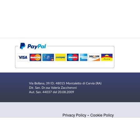
Via Bollana, 39/D; 48015 Montaletto di Cervia (RA)
Dir. San. Dr.ssa Valeria Zaccheroni
Aut. San. 44037 del 20.08.2009
-
Privacy Policy
Cookie Policy