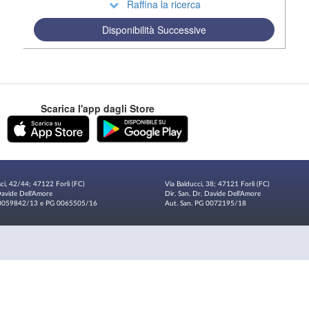
Raffina la ricerca
Disponibilità Successive
Scarica l'app dagli Store
sci, 42/44; 47122 Forlì (FC)
Via Balducci, 38; 47121 Forlì (FC)
 Davide Dell'Amore
Dir. San. Dr. Davide Dell'Amore
G 0059842/13 e PG 0065505/16
Aut. San. PG 0072195/18