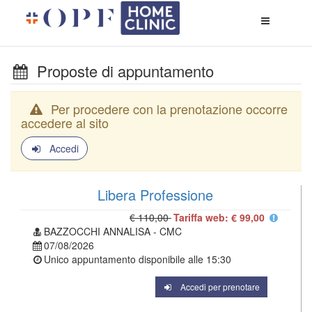
Apri
menù
di
naviga
Proposte di appuntamento
Per procedere con la prenotazione occorre
accedere al sito
Accedi
Libera Professione
€ 110,00
Tariffa web: € 99,00
BAZZOCCHI ANNALISA - CMC
07/08/2026
Unico appuntamento disponibile alle
15:30
Accedi per prenotare