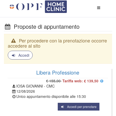
Apri
menù
di
naviga
Proposte di appuntamento
Per procedere con la prenotazione occorre
accedere al sito
Accedi
Libera Professione
€ 155,00
Tariffa web: € 139,50
IOSA GIOVANNI - CMC
12/08/2026
Unico appuntamento disponibile alle
15:30
Accedi per prenotare