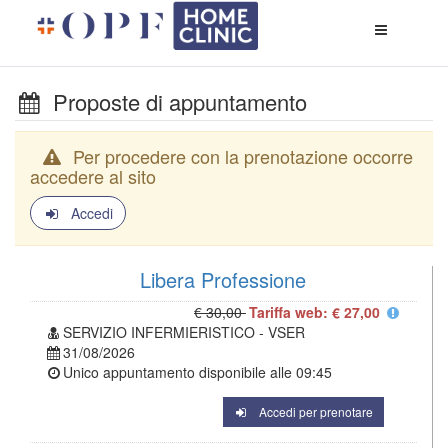
Apri
menù
di
naviga
Proposte di appuntamento
Per procedere con la prenotazione occorre
accedere al sito
Accedi
Libera Professione
€ 30,00
Tariffa web: € 27,00
SERVIZIO INFERMIERISTICO - VSER
31/08/2026
Unico appuntamento disponibile alle
09:45
Accedi per prenotare