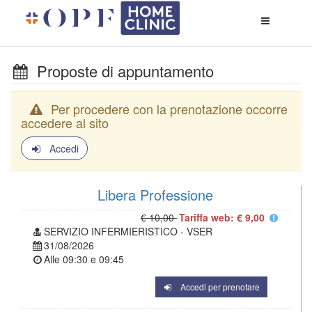
Apri
menù
di
naviga
Proposte di appuntamento
Per procedere con la prenotazione occorre
accedere al sito
Accedi
Libera Professione
€ 10,00
Tariffa web: € 9,00
SERVIZIO INFERMIERISTICO - VSER
31/08/2026
Alle
09:30
e
09:45
Accedi per prenotare