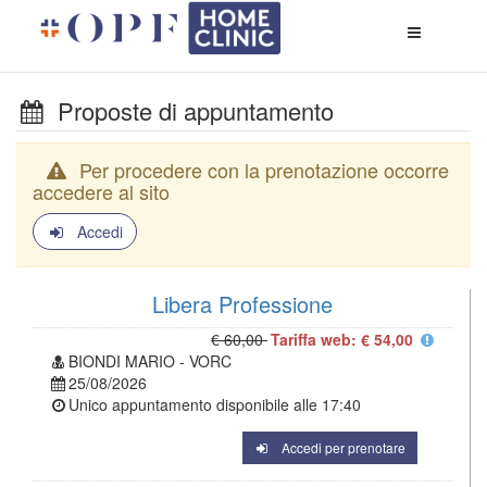
Apri
menù
di
naviga
Proposte di appuntamento
Per procedere con la prenotazione occorre
accedere al sito
Accedi
Libera Professione
€ 60,00
Tariffa web: € 54,00
BIONDI MARIO - VORC
25/08/2026
Unico appuntamento disponibile alle
17:40
Accedi per prenotare