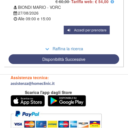
€ 60,00
Tariffa web: € 54,00
BIONDI MARIO - VORC
27/08/2026
Alle
09:00
e
15:00
Accedi per prenotare
Raffina la ricerca
Disponibilità Successive
Assistenza tecnica:
assistenza@homeclinic.it
Scarica l'app dagli Store