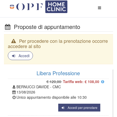
Apri
menù
di
naviga
Proposte di appuntamento
Per procedere con la prenotazione occorre
accedere al sito
Accedi
Libera Professione
€ 120,00
Tariffa web: € 108,00
BERNUCCI DAVIDE - CMC
13/08/2026
Unico appuntamento disponibile alle
10:30
Accedi per prenotare