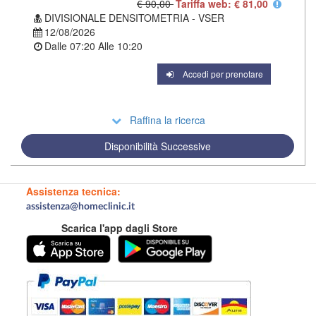
€ 90,00
Tariffa web: € 81,00
DIVISIONALE DENSITOMETRIA - VSER
12/08/2026
Dalle
07:20
Alle
10:20
Accedi per prenotare
Raffina la ricerca
Disponibilità Successive
Assistenza tecnica:
assistenza@homeclinic.it
Scarica l'app dagli Store