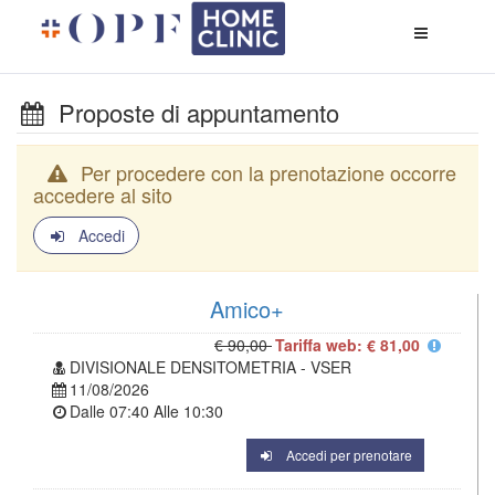
Apri
menù
di
naviga
Proposte di appuntamento
Per procedere con la prenotazione occorre
accedere al sito
Accedi
Amico+
€ 90,00
Tariffa web: € 81,00
DIVISIONALE DENSITOMETRIA - VSER
11/08/2026
Dalle
07:40
Alle
10:30
Accedi per prenotare