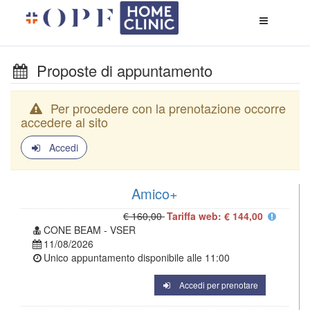
Apri
menù
di
naviga
Proposte di appuntamento
Per procedere con la prenotazione occorre
accedere al sito
Accedi
Amico+
€ 160,00
Tariffa web: € 144,00
CONE BEAM - VSER
11/08/2026
Unico appuntamento disponibile alle
11:00
Accedi per prenotare