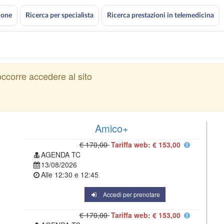
ione
Ricerca per specialista
Ricerca prestazioni in telemedicina
ccorre accedere al sito
Amico+
€ 170,00
Tariffa web: € 153,00
AGENDA TC
13/08/2026
Alle
12:30
e
12:45
Accedi per prenotare
€ 170,00
Tariffa web: € 153,00