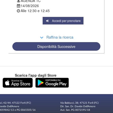
AGENDA TC
14/08/2026
Alle
12:30
e
12:45
Accedi per prenotare
Raffina la ricerca
Disponibilità Successive
Scarica l'app dagli Store
sci, 42/44; 47122 Forlì (FC)
Via Balducci, 38; 47121 Forlì (FC)
 Davide Dell'Amore
Dir. San. Dr. Davide Dell'Amore
G 0059842/13 e PG 0065505/16
Aut. San. PG 0072195/18