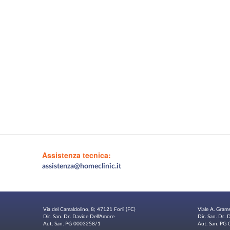
Assistenza tecnica:
assistenza@homeclinic.it
Via del Camaldolino, 8; 47121 Forlì (FC)
Viale A. Gram
Dir. San. Dr. Davide Dell'Amore
Dir. San. Dr.
Aut. San. PG 0003258/1
Aut. San. P