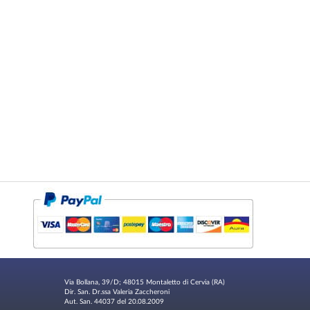
Via Bollana, 39/D; 48015 Montaletto di Cervia (RA)
Dir. San. Dr.ssa Valeria Zaccheroni
Aut. San. 44037 del 20.08.2009