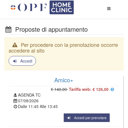
Apri
menù
di
naviga
Proposte di appuntamento
Per procedere con la prenotazione occorre
accedere al sito
Accedi
Amico+
€ 140,00
Tariffa web: € 126,00
AGENDA TC
07/08/2026
Dalle
11:45
Alle
13:45
Accedi per prenotare