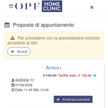
Apri
menù
di
naviga
Proposte di appuntamento
Per procedere con la prenotazione occorre
accedere al sito
Accedi
Amico+
€ 140,00
Tariffa web: € 126,00
AGENDA TC
07/08/2026
Dalle
11:45
Alle
13:45
Accedi per prenotare