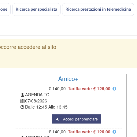
ione
Ricerca per specialista
Ricerca prestazioni in telemedicina
ccorre accedere al sito
Amico+
€ 140,00
Tariffa web: € 126,00
AGENDA TC
07/08/2026
Dalle
12:45
Alle
13:45
Accedi per prenotare
€ 140,00
Tariffa web: € 126,00