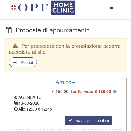
Apri
menù
di
naviga
Proposte di appuntamento
Per procedere con la prenotazione occorre
accedere al sito
Accedi
Amico+
€ 150,00
Tariffa web: € 135,00
AGENDA TC
13/08/2026
Alle
12:30
e
12:45
Accedi per prenotare