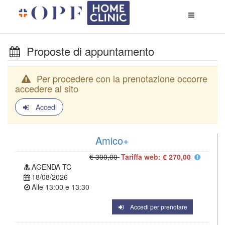
Apri
menù
di
naviga
Proposte di appuntamento
Per procedere con la prenotazione occorre
accedere al sito
Accedi
Amico+
€ 300,00
Tariffa web: € 270,00
AGENDA TC
18/08/2026
Alle
13:00
e
13:30
Accedi per prenotare