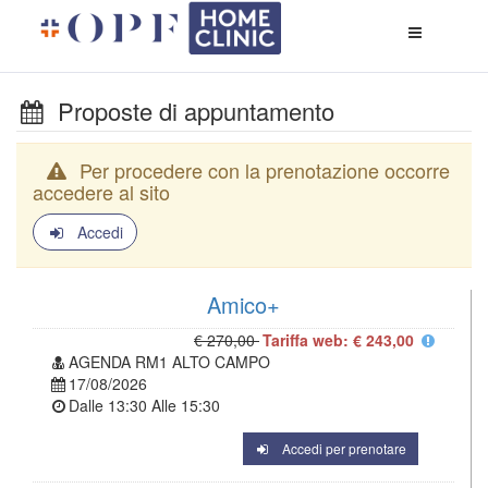
Apri
menù
di
naviga
Proposte di appuntamento
Per procedere con la prenotazione occorre
accedere al sito
Accedi
Amico+
€ 270,00
Tariffa web: € 243,00
AGENDA RM1 ALTO CAMPO
17/08/2026
Dalle
13:30
Alle
15:30
Accedi per prenotare