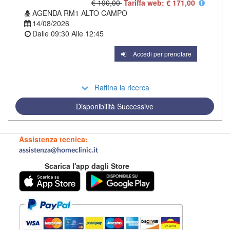
€ 190,00
Tariffa web: € 171,00
AGENDA RM1 ALTO CAMPO
14/08/2026
Dalle
09:30
Alle
12:45
Accedi per prenotare
Raffina la ricerca
Disponibilità Successive
Assistenza tecnica:
assistenza@homeclinic.it
Scarica l'app dagli Store