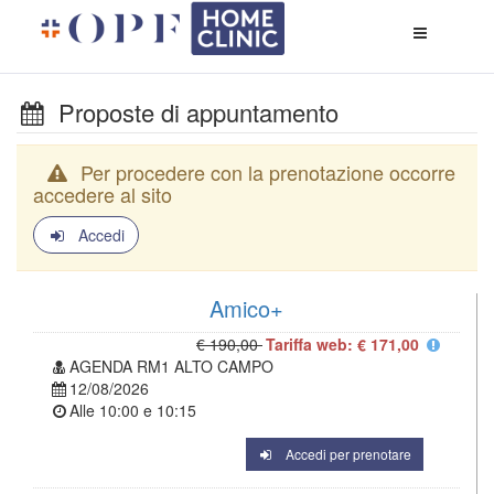
Apri
menù
di
naviga
Proposte di appuntamento
Per procedere con la prenotazione occorre
accedere al sito
Accedi
Amico+
€ 190,00
Tariffa web: € 171,00
AGENDA RM1 ALTO CAMPO
12/08/2026
Alle
10:00
e
10:15
Accedi per prenotare