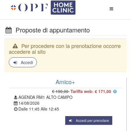
Apri
menù
di
naviga
Proposte di appuntamento
Per procedere con la prenotazione occorre
accedere al sito
Accedi
Amico+
€ 190,00
Tariffa web: € 171,00
AGENDA RM1 ALTO CAMPO
14/08/2026
Dalle
11:45
Alle
12:45
Accedi per prenotare