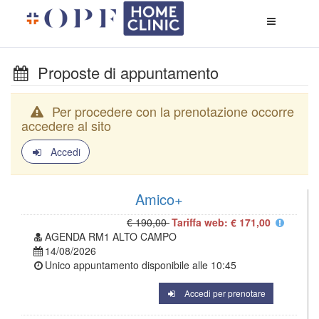
Apri
menù
di
naviga
Proposte di appuntamento
Per procedere con la prenotazione occorre
accedere al sito
Accedi
Amico+
€ 190,00
Tariffa web: € 171,00
AGENDA RM1 ALTO CAMPO
14/08/2026
Unico appuntamento disponibile alle
10:45
Accedi per prenotare