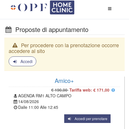
Apri
menù
di
naviga
Proposte di appuntamento
Per procedere con la prenotazione occorre
accedere al sito
Accedi
Amico+
€ 190,00
Tariffa web: € 171,00
AGENDA RM1 ALTO CAMPO
14/08/2026
Dalle
11:00
Alle
12:45
Accedi per prenotare