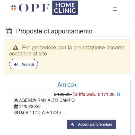
Apri
menù
di
naviga
Proposte di appuntamento
Per procedere con la prenotazione occorre
accedere al sito
Accedi
Amico+
€ 190,00
Tariffa web: € 171,00
AGENDA RM1 ALTO CAMPO
14/08/2026
Dalle
11:15
Alle
12:45
Accedi per prenotare