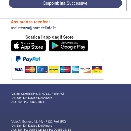
Disponibilità Successive
Assistenza tecnica:
assistenza@homeclinic.it
Scarica l'app dagli Store
Via del Camaldolino, 8; 47121 Forlì (FC)
Dir. San. Dr. Davide Dell'Amore
Aut. San. PG 0003258/1
Viale A. Gramsci, 42/44; 47122 Forlì (FC)
Dir. San. Dr. Davide Dell'Amore
Aut. San. PG 0059842/13 e PG 0065505/16