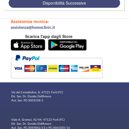
Disponibilità Successive
Assistenza tecnica:
assistenza@homeclinic.it
Scarica l'app dagli Store
Via del Camaldolino, 8; 47121 Forlì (FC)
Dir. San. Dr. Davide Dell'Amore
Aut. San. PG 0003258/1
Viale A. Gramsci, 42/44; 47122 Forlì (FC)
Dir. San. Dr. Davide Dell'Amore
Aut. San. PG 0059842/13 e PG 0065505/16