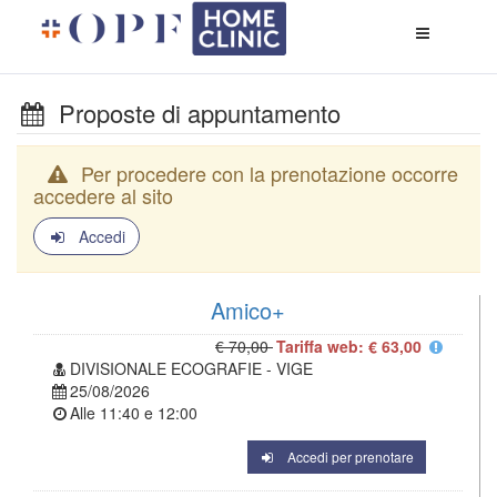
Apri
menù
di
naviga
Proposte di appuntamento
Per procedere con la prenotazione occorre
accedere al sito
Accedi
Amico+
€ 70,00
Tariffa web: € 63,00
DIVISIONALE ECOGRAFIE - VIGE
25/08/2026
Alle
11:40
e
12:00
Accedi per prenotare