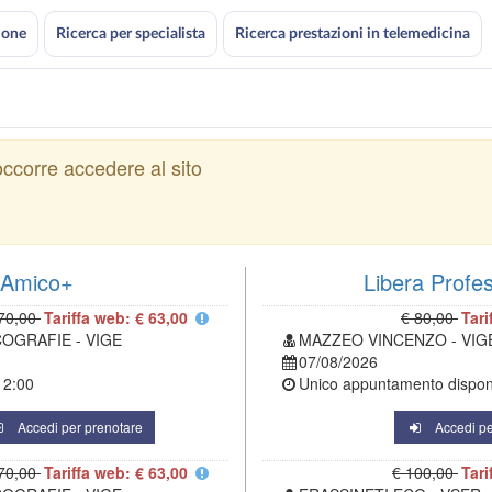
ione
Ricerca per specialista
Ricerca prestazioni in telemedicina
ccorre accedere al sito
Amico+
Libera Profe
70,00
Tariffa web: € 63,00
€ 80,00
Tari
COGRAFIE - VIGE
MAZZEO VINCENZO - VIG
07/08/2026
12:00
Unico appuntamento disponi
Accedi per prenotare
Accedi pe
70,00
Tariffa web: € 63,00
€ 100,00
Tari