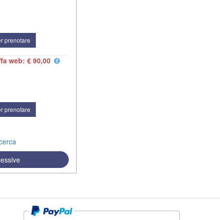
r prenotare
ffa web: € 90,00
r prenotare
icerca
cessive