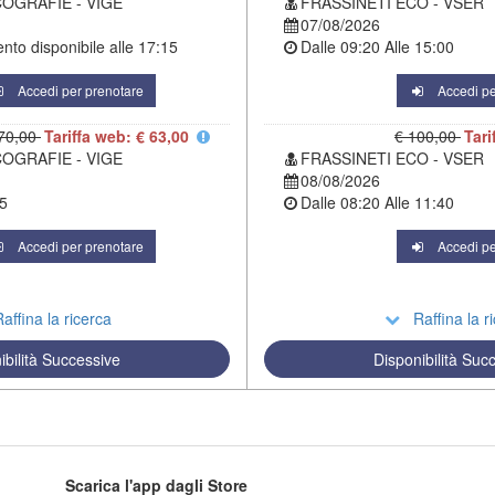
COGRAFIE - VIGE
FRASSINETI ECO - VSER
07/08/2026
to disponibile alle
17:15
Dalle
09:20
Alle
15:00
Accedi per prenotare
Accedi pe
70,00
Tariffa web: € 63,00
€ 100,00
Tari
COGRAFIE - VIGE
FRASSINETI ECO - VSER
08/08/2026
5
Dalle
08:20
Alle
11:40
Accedi per prenotare
Accedi pe
affina la ricerca
Raffina la r
ibilità Successive
Disponibilità Suc
Scarica l'app dagli Store