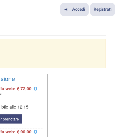
Accedi
Registrati
ssione
ffa web: € 72,00
E
bile alle
12:15
r prenotare
ffa web: € 90,00