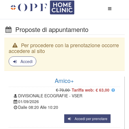
Apri
menù
di
naviga
Proposte di appuntamento
Per procedere con la prenotazione occorre
accedere al sito
Accedi
Amico+
€ 70,00
Tariffa web: € 63,00
DIVISIONALE ECOGRAFIE - VSER
01/09/2026
Dalle
08:20
Alle
10:20
Accedi per prenotare