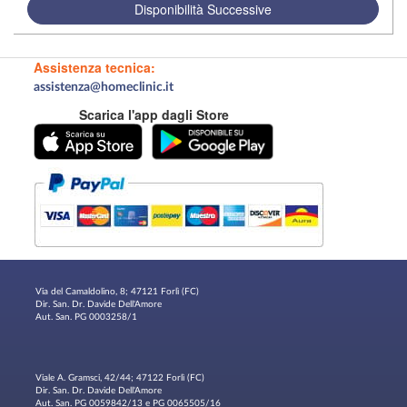
Disponibilità Successive
Assistenza tecnica:
assistenza@homeclinic.it
Scarica l'app dagli Store
Via del Camaldolino, 8; 47121 Forlì (FC)
Dir. San. Dr. Davide Dell'Amore
Aut. San. PG 0003258/1
Viale A. Gramsci, 42/44; 47122 Forlì (FC)
Dir. San. Dr. Davide Dell'Amore
Aut. San. PG 0059842/13 e PG 0065505/16