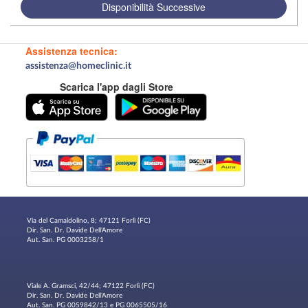
Disponibilità Successive
Assistenza tecnica:
assistenza@homeclinic.it
Scarica l'app dagli Store
Via del Camaldolino, 8; 47121 Forlì (FC)
Dir. San. Dr. Davide Dell'Amore
Aut. San. PG 0003258/1
Viale A. Gramsci, 42/44; 47122 Forlì (FC)
Dir. San. Dr. Davide Dell'Amore
Aut. San. PG 0059842/13 e PG 0065505/16