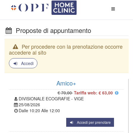
Apri
menù
di
naviga
Proposte di appuntamento
Per procedere con la prenotazione occorre
accedere al sito
Accedi
Amico+
€ 70,00
Tariffa web: € 63,00
DIVISIONALE ECOGRAFIE - VIGE
25/08/2026
Dalle
10:20
Alle
12:00
Accedi per prenotare