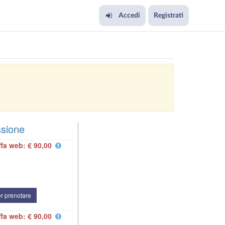
Accedi
Registrati
ssione
ffa web: € 90,00
r prenotare
ffa web: € 90,00