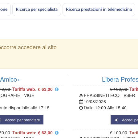
ione
Ricerca per specialista
Ricerca prestazioni in telemedicina
ccorre accedere al sito
Amico+
Libera Profe
70,00
Tariffa web: € 63,00
€ 100,00
Tari
COGRAFIE - VIGE
FRASSINETI ECO - VSER
10/08/2026
to disponibile alle
17:15
Dalle
12:00
Alle
15:40
Accedi per prenotare
Accedi pe
70,00
Tariffa web: € 63,00
€ 100,00
Tari