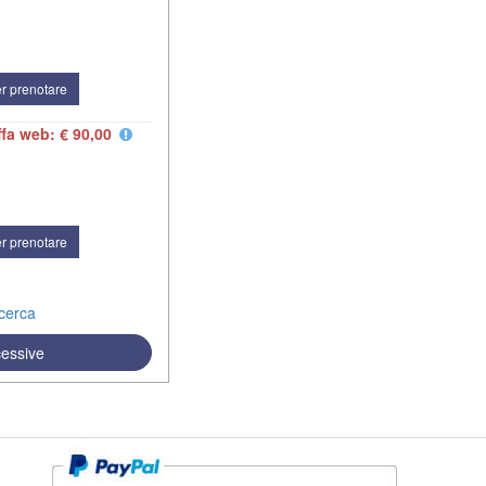
r prenotare
ffa web: € 90,00
r prenotare
icerca
cessive