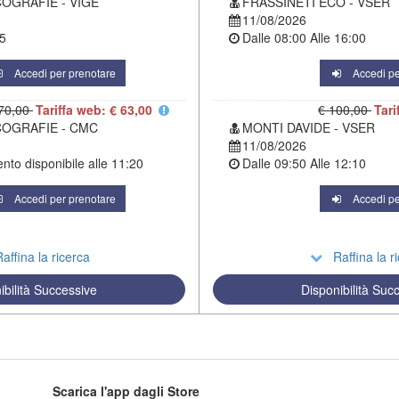
COGRAFIE - VIGE
FRASSINETI ECO - VSER
11/08/2026
5
Dalle
08:00
Alle
16:00
Accedi per prenotare
Accedi pe
70,00
Tariffa web: € 63,00
€ 100,00
Tari
COGRAFIE - CMC
MONTI DAVIDE - VSER
11/08/2026
to disponibile alle
11:20
Dalle
09:50
Alle
12:10
Accedi per prenotare
Accedi pe
affina la ricerca
Raffina la r
ibilità Successive
Disponibilità Suc
Scarica l'app dagli Store