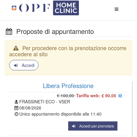
Apri
menù
di
naviga
Proposte di appuntamento
Per procedere con la prenotazione occorre
accedere al sito
Accedi
Libera Professione
€ 100,00
Tariffa web: € 90,00
FRASSINETI ECO - VSER
08/08/2026
Unico appuntamento disponibile alle
11:40
Accedi per prenotare