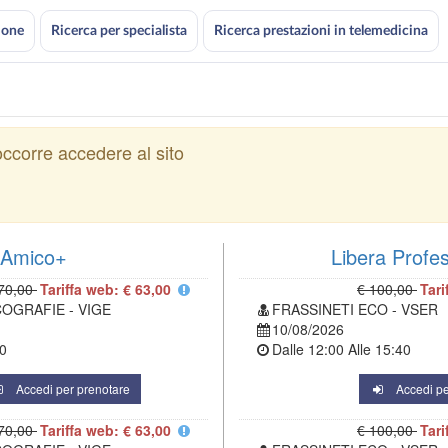
ione
Ricerca per specialista
Ricerca prestazioni in telemedicina
ccorre accedere al sito
Amico+
Libera Profe
70,00
Tariffa web: € 63,00
€ 100,00
Tari
COGRAFIE - VIGE
FRASSINETI ECO - VSER
10/08/2026
0
Dalle
12:00
Alle
15:40
Accedi per prenotare
Accedi pe
70,00
Tariffa web: € 63,00
€ 100,00
Tari