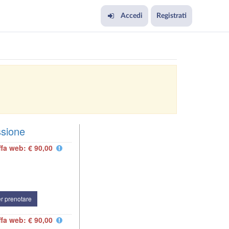
Accedi
Registrati
ssione
ffa web: € 90,00
r prenotare
ffa web: € 90,00