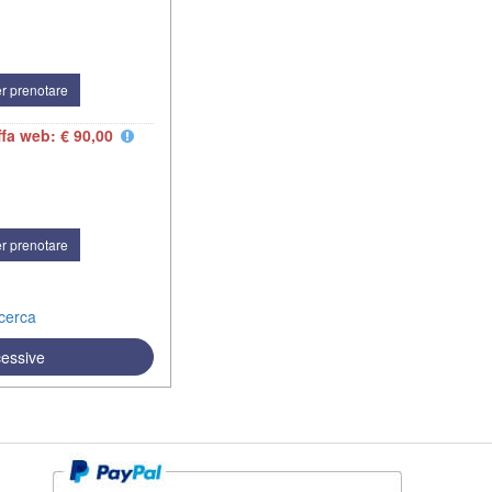
r prenotare
ffa web: € 90,00
r prenotare
icerca
cessive