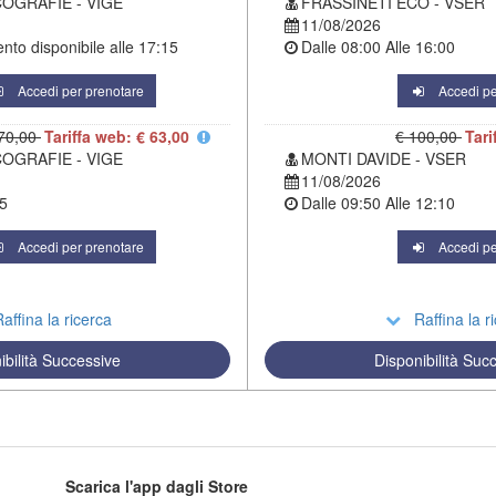
COGRAFIE - VIGE
FRASSINETI ECO - VSER
11/08/2026
to disponibile alle
17:15
Dalle
08:00
Alle
16:00
Accedi per prenotare
Accedi pe
70,00
Tariffa web: € 63,00
€ 100,00
Tari
COGRAFIE - VIGE
MONTI DAVIDE - VSER
11/08/2026
5
Dalle
09:50
Alle
12:10
Accedi per prenotare
Accedi pe
affina la ricerca
Raffina la r
ibilità Successive
Disponibilità Suc
Scarica l'app dagli Store