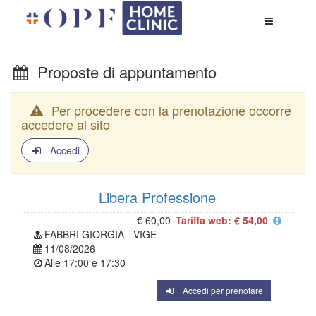
Apri
menù
di
naviga
Proposte di appuntamento
Per procedere con la prenotazione occorre
accedere al sito
Accedi
Libera Professione
€ 60,00
Tariffa web: € 54,00
FABBRI GIORGIA - VIGE
11/08/2026
Alle
17:00
e
17:30
Accedi per prenotare