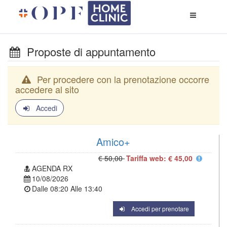
Apri
menù
di
naviga
Proposte di appuntamento
Per procedere con la prenotazione occorre
accedere al sito
Accedi
Amico+
€ 50,00
Tariffa web: € 45,00
AGENDA RX
10/08/2026
Dalle
08:20
Alle
13:40
Accedi per prenotare