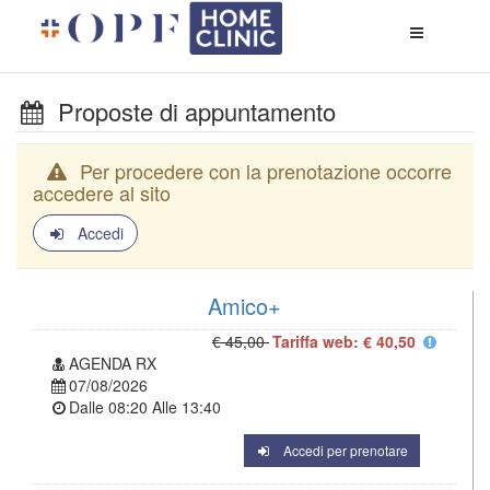
Apri
menù
di
naviga
Proposte di appuntamento
Per procedere con la prenotazione occorre
accedere al sito
Accedi
Amico+
€ 45,00
Tariffa web: € 40,50
AGENDA RX
07/08/2026
Dalle
08:20
Alle
13:40
Accedi per prenotare