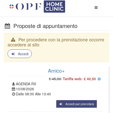
Apri
menù
di
naviga
Proposte di appuntamento
Per procedere con la prenotazione occorre
accedere al sito
Accedi
Amico+
€ 45,00
Tariffa web: € 40,50
AGENDA RX
10/08/2026
Dalle
08:00
Alle
13:40
Accedi per prenotare