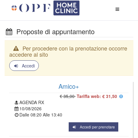
Apri
menù
di
naviga
Proposte di appuntamento
Per procedere con la prenotazione occorre
accedere al sito
Accedi
Amico+
€ 35,00
Tariffa web: € 31,50
AGENDA RX
10/08/2026
Dalle
08:20
Alle
13:40
Accedi per prenotare