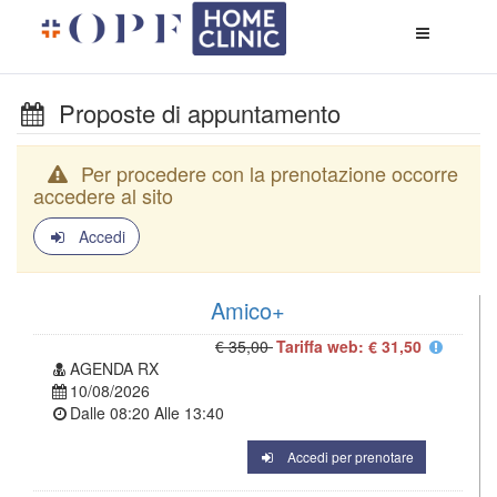
Apri
menù
di
naviga
Proposte di appuntamento
Per procedere con la prenotazione occorre
accedere al sito
Accedi
Amico+
€ 35,00
Tariffa web: € 31,50
AGENDA RX
10/08/2026
Dalle
08:20
Alle
13:40
Accedi per prenotare