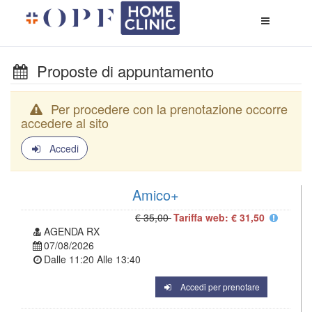
Apri
menù
di
naviga
Proposte di appuntamento
Per procedere con la prenotazione occorre
accedere al sito
Accedi
Amico+
€ 35,00
Tariffa web: € 31,50
AGENDA RX
07/08/2026
Dalle
11:20
Alle
13:40
Accedi per prenotare