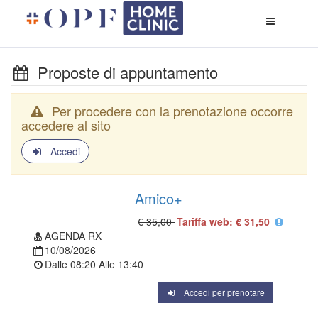
Apri
menù
di
naviga
Proposte di appuntamento
Per procedere con la prenotazione occorre
accedere al sito
Accedi
Amico+
€ 35,00
Tariffa web: € 31,50
AGENDA RX
10/08/2026
Dalle
08:20
Alle
13:40
Accedi per prenotare