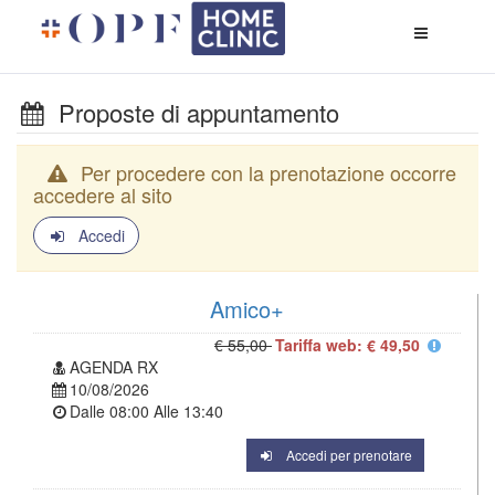
Apri
menù
di
naviga
Proposte di appuntamento
Per procedere con la prenotazione occorre
accedere al sito
Accedi
Amico+
€ 55,00
Tariffa web: € 49,50
AGENDA RX
10/08/2026
Dalle
08:00
Alle
13:40
Accedi per prenotare