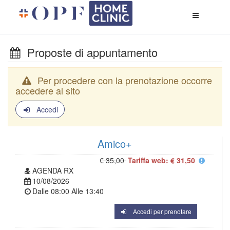
Apri
menù
di
naviga
Proposte di appuntamento
Per procedere con la prenotazione occorre
accedere al sito
Accedi
Amico+
€ 35,00
Tariffa web: € 31,50
AGENDA RX
10/08/2026
Dalle
08:00
Alle
13:40
Accedi per prenotare