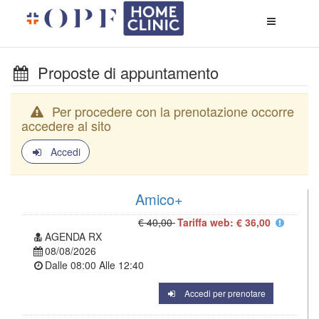
Apri
menù
di
naviga
Proposte di appuntamento
Per procedere con la prenotazione occorre
accedere al sito
Accedi
Amico+
€ 40,00
Tariffa web: € 36,00
AGENDA RX
08/08/2026
Dalle
08:00
Alle
12:40
Accedi per prenotare